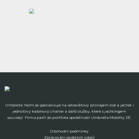
Umbrella Yacht se specializuje na celosvětový pronájem lodí a jachet i
jednotlivý kabinový charter a další služby, které s jachtingem
souvisejí. Firma patří do portfolia společnosti Umbrella Mobility SE.
Obchodní podmínky
Zpracování osobních údajů