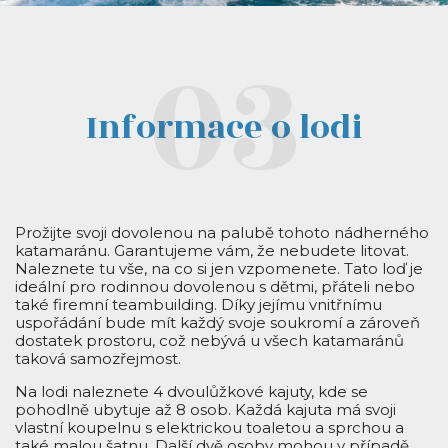
Informace o lodi
Prožijte svoji dovolenou na palubě tohoto nádherného
katamaránu. Garantujeme vám, že nebudete litovat.
Naleznete tu vše, na co si jen vzpomenete. Tato loď je
ideální pro rodinnou dovolenou s dětmi, přáteli nebo
také firemní teambuilding. Díky jejímu vnitřnímu
uspořádání bude mít každý svoje soukromí a zároveň
dostatek prostoru, což nebývá u všech katamaránů
taková samozřejmost.
Na lodi naleznete 4 dvoulůžkové kajuty, kde se
pohodlně ubytuje až 8 osob. Každá kajuta má svoji
vlastní koupelnu s elektrickou toaletou a sprchou a
také malou šatnu. Další dvě osoby mohou v případě