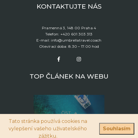
KONTAKTUJTE NÁS
Pramenná 3, 148 00 Praha 4
Telefon: +420 601 303 313
E-mail: info@umbrellatravel.coach
Otevírací doba: 8.30 – 17.00 hod
TOP ČLÁNEK NA WEBU
ČÍST
Tato stránka používá cookies na
Pronájem lodí: Z jakých destinací můžete vybírat?
vylepšení vašeho uživatelského
Souhlasím
zážitku.