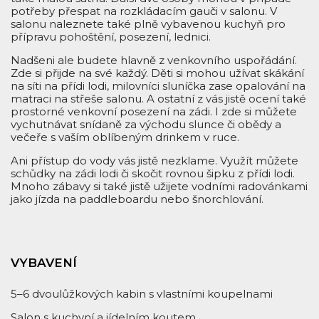
potřeby přespat na rozkládacím gauči v salonu. V
salonu naleznete také plně vybavenou kuchyň pro
přípravu pohoštění, posezení, lednici.
Nadšeni ale budete hlavně z venkovního uspořádání.
Zde si přijde na své každý. Děti si mohou užívat skákání
na síti na přídi lodi, milovníci sluníčka zase opalování na
matraci na střeše salonu. A ostatní z vás jistě ocení také
prostorné venkovní posezení na zádi. I zde si můžete
vychutnávat snídaně za východu slunce či obědy a
večeře s vaším oblíbeným drinkem v ruce.
Ani přístup do vody vás jistě nezklame. Využít můžete
schůdky na zádi lodi či skočit rovnou šipku z přídi lodi.
Mnoho zábavy si také jistě užijete vodními radovánkami
jako jízda na paddleboardu nebo šnorchlování.
VYBAVENÍ
5–6 dvoulůžkových kabin s vlastními koupelnami
Salon s kuchyní a jídelním koutem