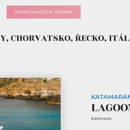
ŽÁDNÉ NALEZENÉ TERMÍNY
, CHORVATSKO, ŘECKO, ITÁLI
KATAMARÁ
LAGOO
Katamarán