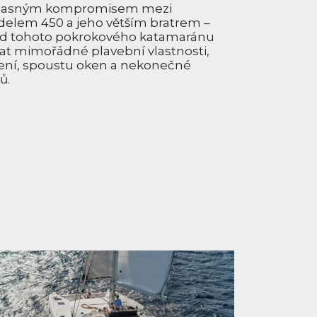
úžasným kompromisem mezi
elem 450 a jeho větším bratrem –
d tohoto pokrokového katamaránu
t mimořádné plavební vlastnosti,
ení, spoustu oken a nekonečné
ů.