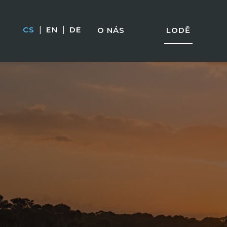
CS
|
EN
|
DE
O NÁS
LODĚ