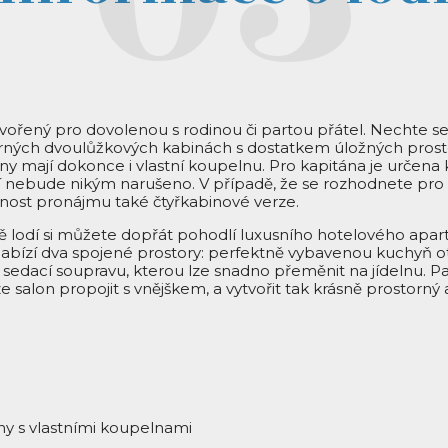
tvořený pro dovolenou s rodinou či partou přátel. Nechte s
rných dvoulůžkových kabinách s dostatkem úložných prosto
iny mají dokonce i vlastní koupelnu. Pro kapitána je určena 
í nebude nikým narušeno. V případě, že se rozhodnete pr
žnost pronájmu také čtyřkabinové verze.
ě lodí si můžete dopřát pohodlí luxusního hotelového apar
nabízí dva spojené prostory: perfektně vybavenou kuchyň
 sedací soupravu, kterou lze snadno přeměnit na jídelnu. 
lze salon propojit s vnějškem, a vytvořit tak krásně prostorný
ny s vlastními koupelnami