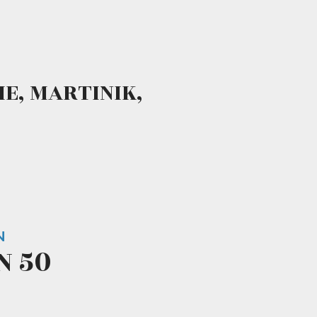
E, MARTINIK,
N
N 50