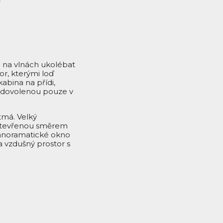
e na vlnách ukolébat
r, kterými loď
kabina na přídi,
o dovolenou pouze v
tmá. Velký
 otevřenou směrem
Panoramatické okno
 a vzdušný prostor s