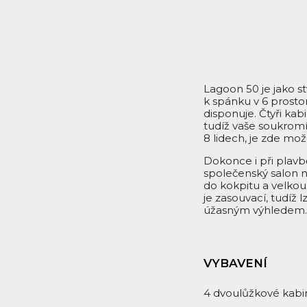
Lagoon 50 je jako s
k spánku v 6 prosto
disponuje. Čtyři kab
tudíž vaše soukrom
8 lidech, je zde mo
Dokonce i při plavb
společenský salon 
do kokpitu a velkou
je zasouvací, tudíž 
úžasným výhledem.
VYBAVENÍ
4 dvoulůžkové kabi