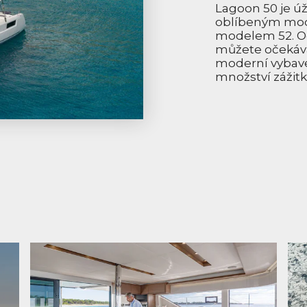
Lagoon 50 je 
oblíbeným mod
modelem 52. O
můžete očekáva
moderní vybav
množství zážitk