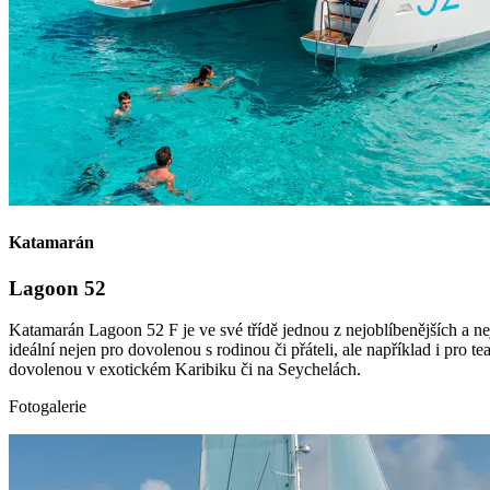
Katamarán
Lagoon 52
Katamarán Lagoon 52 F je ve své třídě jednou z nejoblíbenějších a ne
ideální nejen pro dovolenou s rodinou či přáteli, ale například i pro 
dovolenou v exotickém Karibiku či na Seychelách.
Fotogalerie