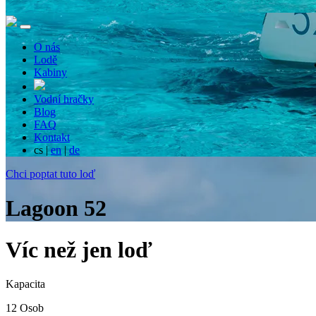
O nás
Lodě
Kabiny
Vodní hračky
Blog
FAQ
Kontakt
cs
|
en
|
de
Chci poptat tuto loď
Lagoon 52
Víc než jen loď
Kapacita
12 Osob