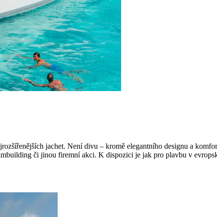
jrozšířenějších jachet. Není divu – kromě elegantního designu a komfo
teambuilding či jinou firemní akci. K dispozici je jak pro plavbu v evr