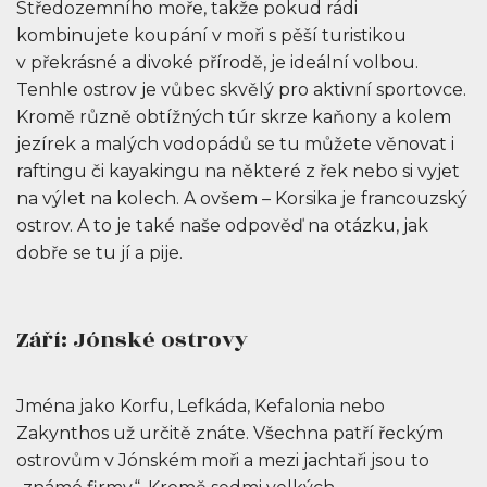
Středozemního moře, takže pokud rádi
kombinujete koupání v moři s pěší turistikou
v překrásné a divoké přírodě, je ideální volbou.
Tenhle ostrov je vůbec skvělý pro aktivní sportovce.
Kromě různě obtížných túr skrze kaňony a kolem
jezírek a malých vodopádů se tu můžete věnovat i
raftingu či kayakingu na některé z řek nebo si vyjet
na výlet na kolech. A ovšem – Korsika je francouzský
ostrov. A to je také naše odpověď na otázku, jak
dobře se tu jí a pije.
Září: Jónské ostrovy
Jména jako Korfu, Lefkáda, Kefalonia nebo
Zakynthos už určitě znáte. Všechna patří řeckým
ostrovům v Jónském moři a mezi jachtaři jsou to