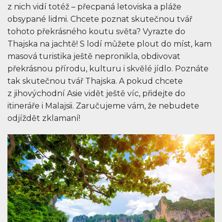
z nich vidí totéž – přecpaná letoviska a pláže
obsypané lidmi. Chcete poznat skutečnou tvář
tohoto překrásného koutu světa? Vyrazte do
Thajska na jachtě! S lodí můžete plout do míst, kam
masová turistika ještě nepronikla, obdivovat
překrásnou přírodu, kulturu i skvělé jídlo. Poznáte
tak skutečnou tvář Thajska. A pokud chcete
z jihovýchodní Asie vidět ještě víc, přidejte do
itineráře i Malajsii. Zaručujeme vám, že nebudete
odjíždět zklamaní!