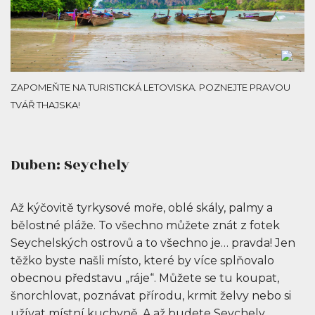
ZAPOMEŇTE NA TURISTICKÁ LETOVISKA. POZNEJTE PRAVOU
TVÁŘ THAJSKA!
Duben: Seychely
Až kýčovitě tyrkysové moře, oblé skály, palmy a
bělostné pláže. To všechno můžete znát z fotek
Seychelských ostrovů a to všechno je… pravda! Jen
těžko byste našli místo, které by více splňovalo
obecnou představu „ráje“. Můžete se tu koupat,
šnorchlovat, poznávat přírodu, krmit želvy nebo si
užívat místní kuchyně. A až budete Seychely