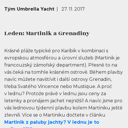
Tým Umbrella Yacht
| 27. 11. 2017
Leden: Martinik a Grenadiny
Krásné pláže typické pro Karibik v kombinaci s
evropskou atmosférou a úrovní služeb (Martinik je
francouzský zámořský department). Přesně to na
vás čeká na tomhle krásném ostrově. Během plavby
navíc můžete navštívit i další ostrovy Grenadin,
třeba Svatého Vincence nebo Mustique. A proč
v lednu? Protože právě v lednu jsou ceny za
letenky a pronájem jachet nejnižší! A navíc jsme pro
vás lednovou týdenní plavbu kolem Martiniku ještě
zlevnili. Více se o Martiniku dočtete v článku
Martinik z paluby jachty? V lednu je to