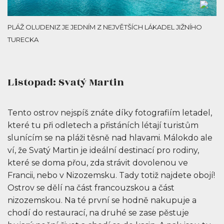
PLÁŽ OLUDENIZ JE JEDNÍM Z NEJVĚTŠÍCH LÁKADEL JIŽNÍHO
TURECKA
Listopad: Svatý Martin
Tento ostrov nejspíš znáte díky fotografiím letadel,
které tu při odletech a přistáních létají turistům
slunícím se na pláži těsně nad hlavami. Málokdo ale
ví, že Svatý Martin je ideální destinací pro rodiny,
které se doma přou, zda strávit dovolenou ve
Francii, nebo v Nizozemsku. Tady totiž najdete obojí!
Ostrov se dělí na část francouzskou a část
nizozemskou. Na té první se hodně nakupuje a
chodí do restaurací, na druhé se zase pěstuje