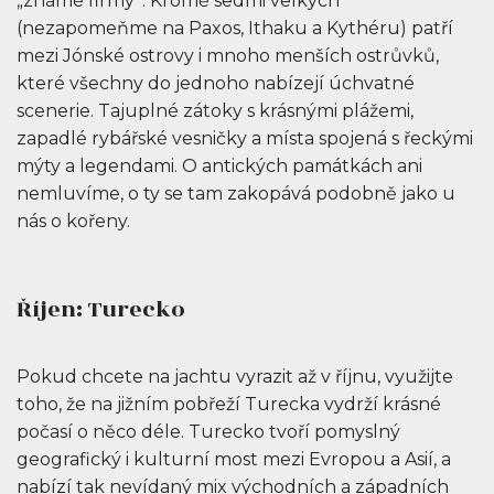
„známé firmy“. Kromě sedmi velkých
(nezapomeňme na Paxos, Ithaku a Kythéru) patří
mezi Jónské ostrovy i mnoho menších ostrůvků,
které všechny do jednoho nabízejí úchvatné
scenerie. Tajuplné zátoky s krásnými plážemi,
zapadlé rybářské vesničky a místa spojená s řeckými
mýty a legendami. O antických památkách ani
nemluvíme, o ty se tam zakopává podobně jako u
nás o kořeny.
Říjen: Turecko
Pokud chcete na jachtu vyrazit až v říjnu, využijte
toho, že na jižním pobřeží Turecka vydrží krásné
počasí o něco déle. Turecko tvoří pomyslný
geografický i kulturní most mezi Evropou a Asií, a
nabízí tak nevídaný mix východních a západních