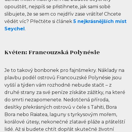
opouštět, nejspíš se přistihnete, jak sami sobě
slibujete, že se sem co nejdřív zase vrátíte! Chcete
vědět víc? Přečtěte si článek
5 nejkrásnějších míst
Seychel
.
Květen: Francouzská Polynésie
Je to takový bonbonek pro fajnšmekry. Náklady na
plavbu podél ostrovů Francouzské Polynésie jsou
vyšší a týden vám rozhodně nebude stačit – z
druhé strany za své peníze získáte zážitky, na které
do smrti nezapomenete. Nedotčená příroda,
desítky překrásných ostrovů v čele s Tahiti, Bora
Bora nebo Raiatea, laguny s tyrkysovým mořem,
korálové útesy, nekonečné zlatavé pláže a přátelští
lidé. Až si budete chtít dopřát skutečně životní