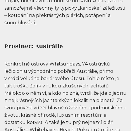
bujarý noční život a chodí se do kasin. A pak jsou tu
samozřejmě všechny ty typicky „karibské“ záležitosti
– koupání na překrásných plážích, potápění a
šnorchlování…
Prosinec: Austrálie
Konkrétně ostrovy Whitsundays, 74 ostrůvků
ležících u východního pobřeží Austrálie, přímo
v srdci Velkého bariérového útesu. Tohle místo je
tak trošku žolík v rukou zkušených jachtařů.
Málokdo o něm ví, a kdo ho zná, tvrdí, že jde o jednu
z nejkrásnějších jachtařských lokalit na planetě. Za
svou pověst vděčí hlavně úžasnému podmořskému
životu, krásné přírodě, luxusním resortům a
dostatku kotvišť. A také je tu prý nejhezčí pláž
Austrálie – Whitehaven Beach. Pokud už máte na