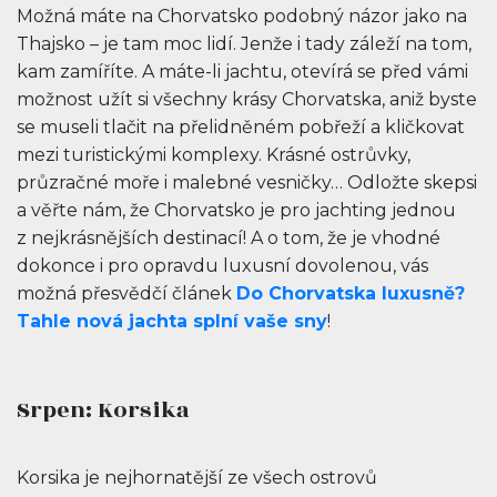
Možná máte na Chorvatsko podobný názor jako na
Thajsko – je tam moc lidí. Jenže i tady záleží na tom,
kam zamíříte. A máte-li jachtu, otevírá se před vámi
možnost užít si všechny krásy Chorvatska, aniž byste
se museli tlačit na přelidněném pobřeží a kličkovat
mezi turistickými komplexy. Krásné ostrůvky,
průzračné moře i malebné vesničky… Odložte skepsi
a věřte nám, že Chorvatsko je pro jachting jednou
z nejkrásnějších destinací! A o tom, že je vhodné
dokonce i pro opravdu luxusní dovolenou, vás
možná přesvědčí článek
Do Chorvatska luxusně?
Tahle nová jachta splní vaše sny
!
Srpen: Korsika
Korsika je nejhornatější ze všech ostrovů