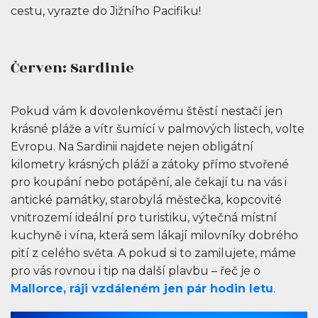
cestu, vyrazte do Jižního Pacifiku!
Červen: Sardinie
Pokud vám k dovolenkovému štěstí nestačí jen
krásné pláže a vítr šumící v palmových listech, volte
Evropu. Na Sardinii najdete nejen obligátní
kilometry krásných pláží a zátoky přímo stvořené
pro koupání nebo potápění, ale čekají tu na vás i
antické památky, starobylá městečka, kopcovité
vnitrozemí ideální pro turistiku, výtečná místní
kuchyně i vína, která sem lákají milovníky dobrého
pití z celého světa. A pokud si to zamilujete, máme
pro vás rovnou i tip na další plavbu – řeč je o
Mallorce, ráji vzdáleném jen pár hodin letu
.