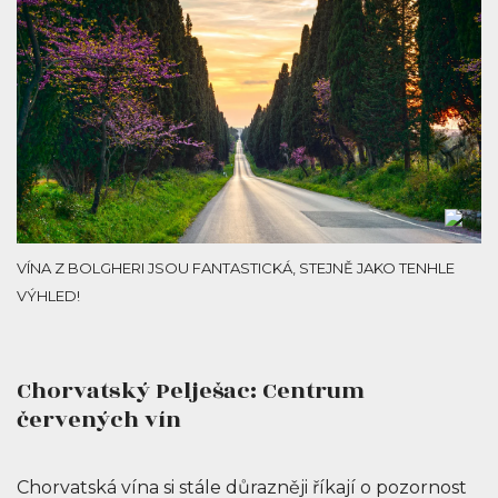
VÍNA Z BOLGHERI JSOU FANTASTICKÁ, STEJNĚ JAKO TENHLE
VÝHLED!
Chorvatský Pelješac: Centrum
červených vín
Chorvatská vína si stále důrazněji říkají o pozornost