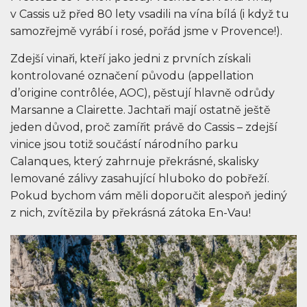
v Cassis už před 80 lety vsadili na vína bílá (i když tu
samozřejmě vyrábí i rosé, pořád jsme v Provence!).
Zdejší vinaři, kteří jako jedni z prvních získali
kontrolované označení původu (appellation
d’origine contrôlée, AOC), pěstují hlavně odrůdy
Marsanne a Clairette. Jachtaři mají ostatně ještě
jeden důvod, proč zamířit právě do Cassis – zdejší
vinice jsou totiž součástí národního parku
Calanques, který zahrnuje překrásné, skalisky
lemované zálivy zasahující hluboko do pobřeží.
Pokud bychom vám měli doporučit alespoň jediný
z nich, zvítězila by překrásná zátoka En-Vau!