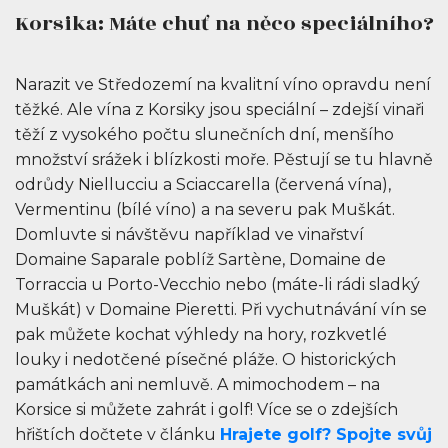
Korsika: Máte chuť na něco speciálního?
Narazit ve Středozemí na kvalitní víno opravdu není
těžké. Ale vína z Korsiky jsou speciální – zdejší vinaři
těží z vysokého počtu slunečních dní, menšího
množství srážek i blízkosti moře. Pěstují se tu hlavně
odrůdy Niellucciu a Sciaccarella (červená vína),
Vermentinu (bílé víno) a na severu pak Muškát.
Domluvte si návštěvu například ve vinařství
Domaine Saparale poblíž Sartène, Domaine de
Torraccia u Porto-Vecchio nebo (máte-li rádi sladký
Muškát) v Domaine Pieretti. Při vychutnávání vín se
pak můžete kochat výhledy na hory, rozkvetlé
louky i nedotčené písečné pláže. O historických
památkách ani nemluvě. A mimochodem – na
Korsice si můžete zahrát i golf! Více se o zdejších
hřištích dočtete v článku
Hrajete golf? Spojte svůj