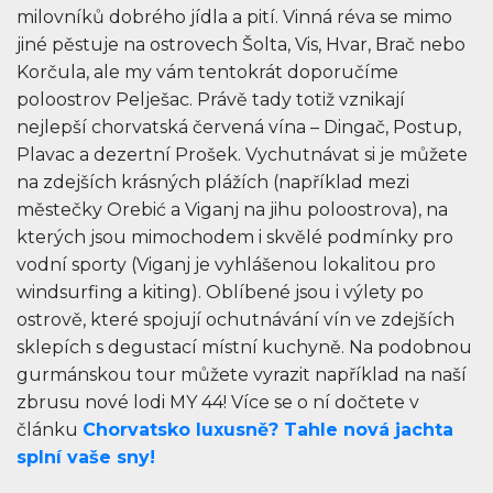
milovníků dobrého jídla a pití. Vinná réva se mimo
jiné pěstuje na ostrovech Šolta, Vis, Hvar, Brač nebo
Korčula, ale my vám tentokrát doporučíme
poloostrov Pelješac. Právě tady totiž vznikají
nejlepší chorvatská červená vína – Dingač, Postup,
Plavac a dezertní Prošek. Vychutnávat si je můžete
na zdejších krásných plážích (například mezi
městečky Orebić a Viganj na jihu poloostrova), na
kterých jsou mimochodem i skvělé podmínky pro
vodní sporty (Viganj je vyhlášenou lokalitou pro
windsurfing a kiting). Oblíbené jsou i výlety po
ostrově, které spojují ochutnávání vín ve zdejších
sklepích s degustací místní kuchyně. Na podobnou
gurmánskou tour můžete vyrazit například na naší
zbrusu nové lodi MY 44! Více se o ní dočtete v
článku
Chorvatsko luxusně? Tahle nová jachta
splní vaše sny!