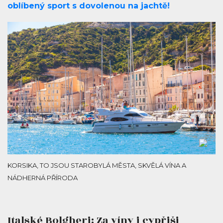
oblíbený sport s dovolenou na jachtě!
KORSIKA, TO JSOU STAROBYLÁ MĚSTA, SKVĚLÁ VÍNA A
NÁDHERNÁ PŘÍRODA
Italské Bolgheri: Za víny i cypřiši