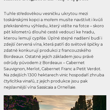
Tuhle středověkou vesničku ukrytou mezi
toskánskými kopci a mořem musíte navštívit i kvůli
překrásnému výhledu, který vidíte na fotce – skoro
pět kilometrů dlouhé cestě vedoucí ke hradu,
kterou lemují cypřiše. Úplně stejné nadšení budí i
zdejší červená vína, která patří do světové špičky a
zdatně konkurují produkci z francouzského
Bordeaux. Ostatně jejich základem jsou právě
odrůdy původem z Bordeaux – Cabernet
Sauvignon, Merlot, Cabernet Franc a Petit Verdot.
Na zdejších 1300 hektarech vinic hospodaří zhruba
čtyřicítka vinařů, z jejich produkce jsou pak
nejslavnější vína Sassicaia a Ornellaie.