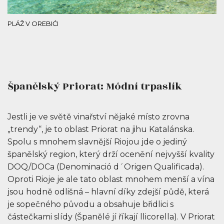
PLÁŽ V OREBIĆI
Španělský Priorat: Módní trpaslík
Jestli je ve světě vinařství nějaké místo zrovna
„trendy“, je to oblast Priorat na jihu Katalánska.
Spolu s mnohem slavnější Riojou jde o jediný
španělský region, který drží ocenění nejvyšší kvality
DOQ/DOCa (Denominació d´Origen Qualificada).
Oproti Rioje je ale tato oblast mnohem menší a vína
jsou hodně odlišná – hlavní díky zdejší půdě, která
je sopečného původu a obsahuje břidlici s
částečkami slídy (Španělé jí říkají llicorella). V Priorat