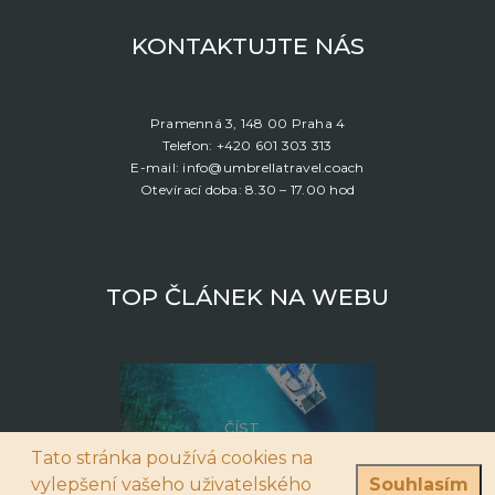
KONTAKTUJTE NÁS
Pramenná 3, 148 00 Praha 4
Telefon: +420 601 303 313
E-mail: info@umbrellatravel.coach
Otevírací doba: 8.30 – 17.00 hod
TOP ČLÁNEK NA WEBU
ČÍST
Tato stránka používá cookies na
Pronájem lodí: Z jakých destinací můžete vybírat?
vylepšení vašeho uživatelského
Souhlasím