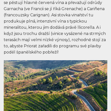
se pěstují hlavně červená vína a převažují odrůdy
Garnacha (ve Francii se jí říká Grenache) a Cariñena
(francouzsky Carignan). Asi stovka vinařství tu
produkuje plná, intenzivní vína s typickou
mineralitou, kterou jim dodává právě llicorella. A i
když jsou trochu dražší (vinice vysázené na strmých
terasách mají velmi nízké výnosy), rozhodně stojí za
to, abyste Priorat zařadili do programu své plavby
podél španělského pobřeží!