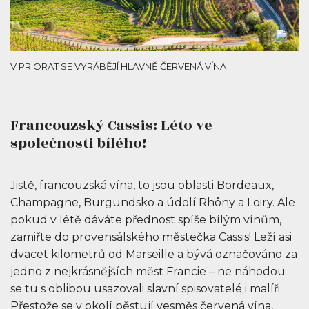
V PRIORAT SE VYRÁBĚJÍ HLAVNĚ ČERVENÁ VÍNA
Francouzský Cassis: Léto ve
společnosti bílého!
Jistě, francouzská vína, to jsou oblasti Bordeaux,
Champagne, Burgundsko a údolí Rhôny a Loiry. Ale
pokud v létě dáváte přednost spíše bílým vínům,
zamiřte do provensálského městečka Cassis! Leží asi
dvacet kilometrů od Marseille a bývá označováno za
jedno z nejkrásnějších měst Francie – ne náhodou
se tu s oblibou usazovali slavní spisovatelé i malíři.
Přestože se v okolí pěstují vesměs červená vína,