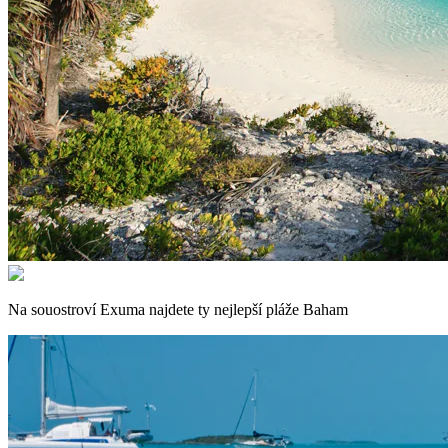
Na souostroví Exuma najdete ty nejlepší pláže Baham