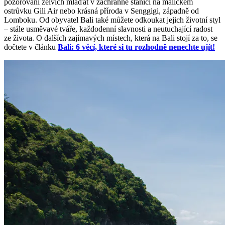
pozorování želvích mláďat v záchranné stanici na maličkém
ostrůvku Gili Air nebo krásná příroda v Senggigi, západně od
Lomboku. Od obyvatel Bali také můžete odkoukat jejich životní styl
– stále usměvavé tváře, každodenní slavnosti a neutuchající radost
ze života. O dalších zajímavých místech, která na Bali stojí za to, se
dočtete v článku
Bali: 6 věcí, které si tu rozhodně nenechte ujít!