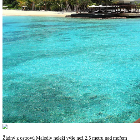
Žádný z ostrovů Malediv neleží výše než 2,5 metru nad mořem