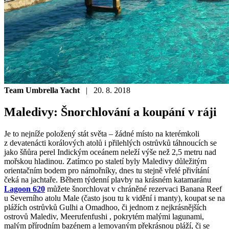
Team Umbrella Yacht
| 20. 8. 2018
Maledivy: Šnorchlování a koupání v ráji
Je to nejníže položený stát světa – žádné místo na kterémkoli
z devatenácti korálových atolů i přilehlých ostrůvků táhnoucích se
jako šňůra perel Indickým oceánem neleží výše než 2,5 metru nad
mořskou hladinou. Zatímco po staletí byly Maledivy důležitým
orientačním bodem pro námořníky, dnes tu stejně vřelé přivítání
čeká na jachtaře. Během týdenní plavby na krásném katamaránu
Lagoon 620
můžete šnorchlovat v chráněné rezervaci Banana Reef
u Severního atolu Male (často jsou tu k vidění i manty), koupat se na
plážích ostrůvků Gulhi a Omadhoo, či jednom z nejkrásnějších
ostrovů Malediv, Meerufenfushi , pokrytém malými lagunami,
malým přírodním bazénem a lemovaným překrásnou pláží, či se