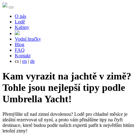
O nás
Lodě
Kabiny
Vodní hračky
Blog
FAQ
Kontakt
cs
|
en
|
de
Kam vyrazit na jachtě v zimě?
Tohle jsou nejlepší tipy podle
Umbrella Yacht!
Přemýšlíte už nad zimní dovolenou? Lodě pro chladné měsíce je
ideální rezervovat už nyní, a proto vám přinášíme tipy na čtyři
destinace, které budou podle našich expertů patřit k největším hitům
letošní zimy!