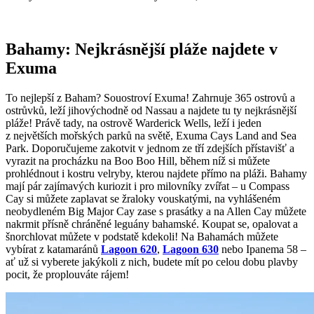
Bahamy: Nejkrásnější pláže najdete v
Exuma
To nejlepší z Baham? Souostroví Exuma! Zahrnuje 365 ostrovů a
ostrůvků, leží jihovýchodně od Nassau a najdete tu ty nejkrásnější
pláže! Právě tady, na ostrově Warderick Wells, leží i jeden
z největších mořských parků na světě, Exuma Cays Land and Sea
Park. Doporučujeme zakotvit v jednom ze tří zdejších přístavišť a
vyrazit na procházku na Boo Boo Hill, během níž si můžete
prohlédnout i kostru velryby, kterou najdete přímo na pláži. Bahamy
mají pár zajímavých kuriozit i pro milovníky zvířat – u Compass
Cay si můžete zaplavat se žraloky vouskatými, na vyhlášeném
neobydleném Big Major Cay zase s prasátky a na Allen Cay můžete
nakrmit přísně chráněné leguány bahamské. Koupat se, opalovat a
šnorchlovat můžete v podstatě kdekoli! Na Bahamách můžete
vybírat z katamaránů
Lagoon 620
,
Lagoon 630
nebo Ipanema 58 –
ať už si vyberete jakýkoli z nich, budete mít po celou dobu plavby
pocit, že proplouváte rájem!