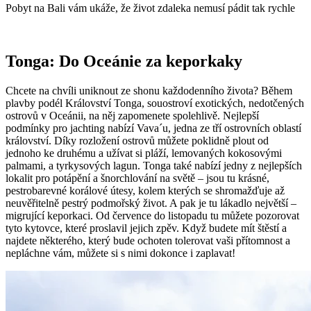
Pobyt na Bali vám ukáže, že život zdaleka nemusí pádit tak rychle
Tonga: Do Oceánie za keporkaky
Chcete na chvíli uniknout ze shonu každodenního života? Během
plavby podél Království Tonga, souostroví exotických, nedotčených
ostrovů v Oceánii, na něj zapomenete spolehlivě. Nejlepší
podmínky pro jachting nabízí Vava´u, jedna ze tří ostrovních oblastí
království. Díky rozložení ostrovů můžete poklidně plout od
jednoho ke druhému a užívat si pláží, lemovaných kokosovými
palmami, a tyrkysových lagun. Tonga také nabízí jedny z nejlepších
lokalit pro potápění a šnorchlování na světě – jsou tu krásné,
pestrobarevné korálové útesy, kolem kterých se shromažďuje až
neuvěřitelně pestrý podmořský život. A pak je tu lákadlo největší –
migrující keporkaci. Od července do listopadu tu můžete pozorovat
tyto kytovce, které proslavil jejich zpěv. Když budete mít štěstí a
najdete některého, který bude ochoten tolerovat vaši přítomnost a
nepláchne vám, můžete si s nimi dokonce i zaplavat!