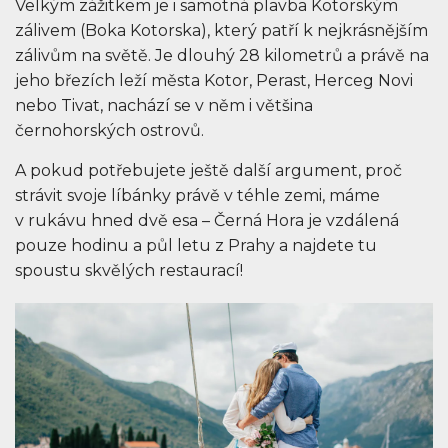
Velkým zážitkem je i samotná plavba Kotorským
zálivem (Boka Kotorska), který patří k nejkrásnějším
zálivům na světě. Je dlouhý 28 kilometrů a právě na
jeho březích leží města Kotor, Perast, Herceg Novi
nebo Tivat, nachází se v něm i většina
černohorských ostrovů.
A pokud potřebujete ještě další argument, proč
strávit svoje líbánky právě v téhle zemi, máme
v rukávu hned dvě esa – Černá Hora je vzdálená
pouze hodinu a půl letu z Prahy a najdete tu
spoustu skvělých restaurací!