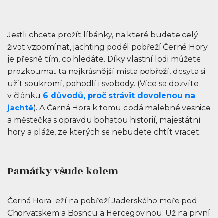
Jestli chcete prožít líbánky, na které budete celý
život vzpomínat, jachting podél pobřeží Černé Hory
je přesně tím, co hledáte. Díky vlastní lodi můžete
prozkoumat ta nejkrásnější místa pobřeží, dosyta si
užít soukromí, pohodlí i svobody. (Více se dozvíte
v článku
6 důvodů, proč strávit dovolenou na
jachtě
). A Černá Hora k tomu dodá malebné vesnice
a městečka s opravdu bohatou historií, majestátní
hory a pláže, ze kterých se nebudete chtít vracet.
Památky všude kolem
Černá Hora leží na pobřeží Jaderského moře pod
Chorvatskem a Bosnou a Hercegovinou. Už na první