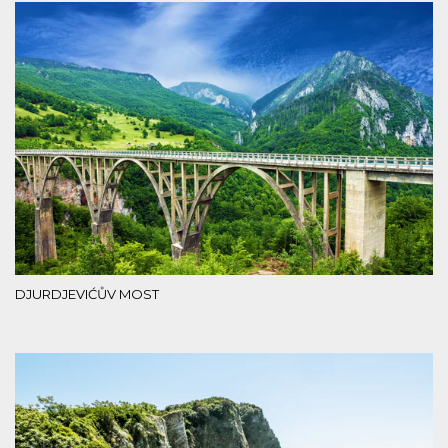
DJURDJEVIĆŮV MOST