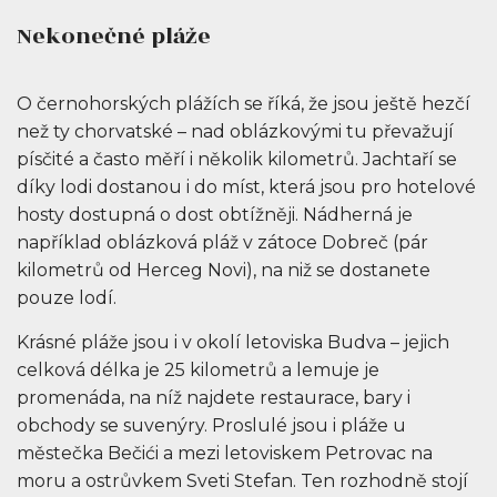
Nekonečné pláže
O černohorských plážích se říká, že jsou ještě hezčí
než ty chorvatské – nad oblázkovými tu převažují
písčité a často měří i několik kilometrů. Jachtaří se
díky lodi dostanou i do míst, která jsou pro hotelové
hosty dostupná o dost obtížněji. Nádherná je
například oblázková pláž v zátoce Dobreč (pár
kilometrů od Herceg Novi), na niž se dostanete
pouze lodí.
Krásné pláže jsou i v okolí letoviska Budva – jejich
celková délka je 25 kilometrů a lemuje je
promenáda, na níž najdete restaurace, bary i
obchody se suvenýry. Proslulé jsou i pláže u
městečka Bečići a mezi letoviskem Petrovac na
moru a ostrůvkem Sveti Stefan. Ten rozhodně stojí