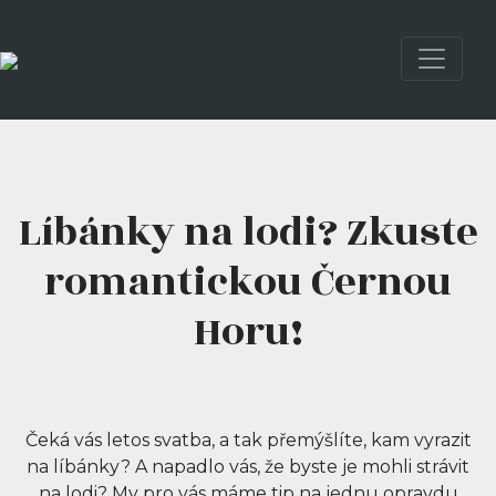
Líbánky na lodi? Zkuste
romantickou Černou
Horu!
Čeká vás letos svatba, a tak přemýšlíte, kam vyrazit
na líbánky? A napadlo vás, že byste je mohli strávit
na lodi? My pro vás máme tip na jednu opravdu