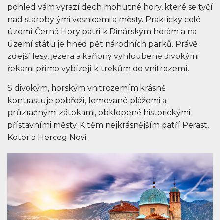
pohled vám vyrazí dech mohutné hory, které se tyčí
nad starobylými vesnicemi a městy. Prakticky celé
území Černé Hory patří k Dinárským horám a na
území státu je hned pět národních parků. Právě
zdejší lesy, jezera a kaňony vyhloubené divokými
řekami přímo vybízejí k trekům do vnitrozemí.
S divokým, horským vnitrozemím krásně
kontrastuje pobřeží, lemované plážemi a
průzračnými zátokami, obklopené historickými
přístavními městy. K těm nejkrásnějším patří Perast,
Kotor a Herceg Novi.