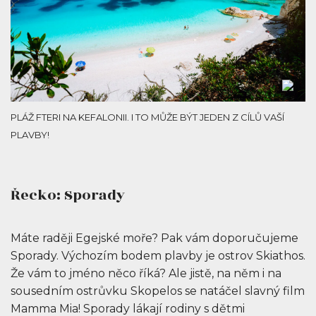
PLÁŽ FTERI NA KEFALONII. I TO MŮŽE BÝT JEDEN Z CÍLŮ VAŠÍ
PLAVBY!
Řecko: Sporady
Máte raději Egejské moře? Pak vám doporučujeme
Sporady. Výchozím bodem plavby je ostrov Skiathos.
Že vám to jméno něco říká? Ale jistě, na něm i na
sousedním ostrůvku Skopelos se natáčel slavný film
Mamma Mia! Sporady lákají rodiny s dětmi