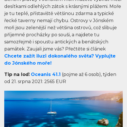
desítkami odlehlých zátok s krásnými plážemi. Moře
je tu teplé, přístaviště většinou zdarma a typické
řecké taverny nemají chybu. Ostrovy v Jónském
moři jsou zelenější než většina ostrovů, což slibuje
příjemné procházky po souši, a najdete tu
samozřejmě i spoustu antických a benátských
památek. Zaujali jsme vás? Přečtěte si článek
Chcete zažít iluzi dokonalého světa? Vyplujte
do Jónského moře!
Tip na loď:
Oceanis 41.1
(pojme až 6 osob), týden
od 21. srpna 2021: 2565 EUR