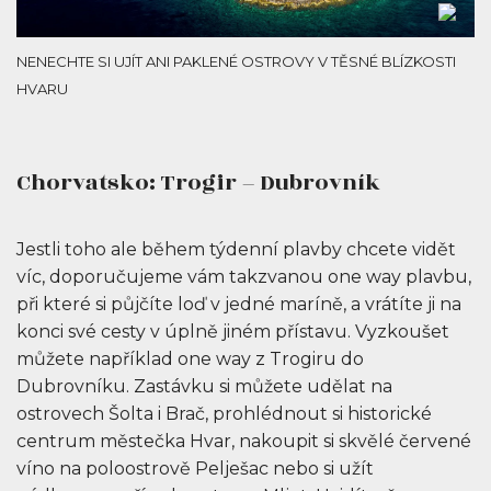
NENECHTE SI UJÍT ANI PAKLENÉ OSTROVY V TĚSNÉ BLÍZKOSTI
HVARU
Chorvatsko: Trogir – Dubrovník
Jestli toho ale během týdenní plavby chcete vidět
víc, doporučujeme vám takzvanou one way plavbu,
při které si půjčíte loď v jedné maríně, a vrátíte ji na
konci své cesty v úplně jiném přístavu. Vyzkoušet
můžete například one way z Trogiru do
Dubrovníku. Zastávku si můžete udělat na
ostrovech Šolta i Brač, prohlédnout si historické
centrum městečka Hvar, nakoupit si skvělé červené
víno na poloostrově Pelješac nebo si užít