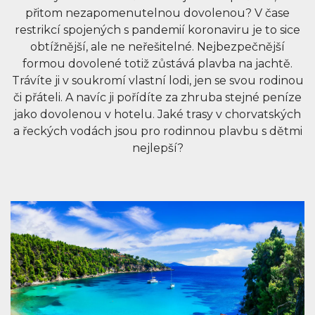
přitom nezapomenutelnou dovolenou? V čase
restrikcí spojených s pandemií koronaviru je to sice
obtížnější, ale ne neřešitelné. Nejbezpečnější
formou dovolené totiž zůstává plavba na jachtě.
Trávíte ji v soukromí vlastní lodi, jen se svou rodinou
či přáteli. A navíc ji pořídíte za zhruba stejné peníze
jako dovolenou v hotelu. Jaké trasy v chorvatských
a řeckých vodách jsou pro rodinnou plavbu s dětmi
nejlepší?