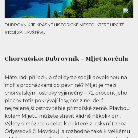
DUBROVNÍK JE KRÁSNÉ HISTORICKÉ MĚSTO, KTERÉ URČITĚ
STOJÍ ZA NÁVŠTĚVU
Chorvatsko: Dubrovník – Mljet/Korčula
Máte rádi přírodu a rádi byste spojili dovolenou na
moři s procházkami po pevnině? Mljet je mezi
chorvatskými ostrovy výjimečný – 72 procent jeho
plochy totiž pokrývají lesy, což z něj dělá
nejzelenější ostrov téhle přímořské země. Plavbou
kolem Mljetu můžete strávit klidně několik dní.
Výlety si můžete udělat k některé z jeskyní (třeba
Odysseově či Movriču), a rozhodně také k Velkému