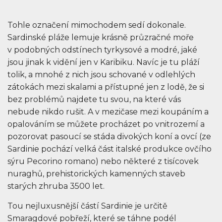
Tohle označení mimochodem sedí dokonale.
Sardinské pláže lemuje krásně průzračné moře
v podobných odstínech tyrkysové a modré, jaké
jsou jinak k vidění jen v Karibiku. Navíc je tu pláží
tolik, a mnohé z nich jsou schované v odlehlých
zátokách mezi skalami a přístupné jen z lodě, že si
bez problémů najdete tu svou, na které vás
nebude nikdo rušit. A v mezičase mezi koupáním a
opalováním se můžete procházet po vnitrozemí a
pozorovat pasoucí se stáda divokých koní a ovcí (ze
Sardinie pochází velká část italské produkce ovčího
sýru Pecorino romano) nebo některé z tisícovek
nuraghů, prehistorických kamenných staveb
starých zhruba 3500 let.
Tou nejluxusnější částí Sardinie je určitě
Smaragdové pobřeží, které se táhne podél