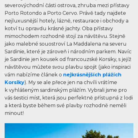
severovýchodní části ostrova, zhruba mezi přístavy
Porto Rotondo a Porto Cervo. Právě tady najdete
nejluxusnější hotely, lázně, restaurace i obchody a
kotví tu opravdu krásné jachty. Oba přístavy
mimochodem rozhodně stojí za návštěvu. Stejně
jako malebné souostroví La Maddalena na severu
Sardinie, které je zároveň i národním parkem. Navíc
je Sardinie jen kousek od francouzské Korsiky, s jejíž
návštěvou můžete svou plavbu spojit (jako inspiraci
vám nabízíme článek o
nejkrásnějších plážích
Korsiky
). My se ale přece jen na chvíli vrátíme
k vyhlášeným sardinským plážím. Vybrali jsme pro
vás šestici míst, která jsou perfektně přístupná z lodi
a která byste během své plavby rozhodně neměli
minout!