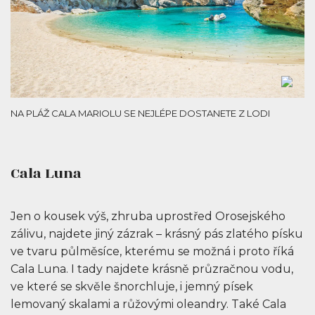
NA PLÁŽ CALA MARIOLU SE NEJLÉPE DOSTANETE Z LODI
Cala Luna
Jen o kousek výš, zhruba uprostřed Orosejského
zálivu, najdete jiný zázrak – krásný pás zlatého písku
ve tvaru půlměsíce, kterému se možná i proto říká
Cala Luna. I tady najdete krásně průzračnou vodu,
ve které se skvěle šnorchluje, i jemný písek
lemovaný skalami a růžovými oleandry. Také Cala