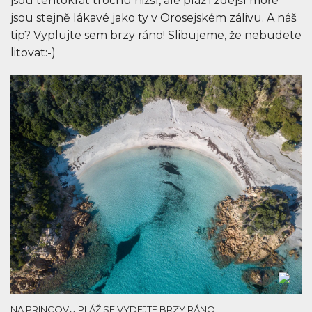
jsou tentokrát trochu nižší, ale pláž i zdejší moře
jsou stejně lákavé jako ty v Orosejském zálivu. A náš
tip? Vyplujte sem brzy ráno! Slibujeme, že nebudete
litovat:-)
NA PRINCOVU PLÁŽ SE VYDEJTE BRZY RÁNO