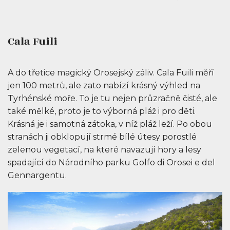
Cala Fuili
A do třetice magický Orosejský záliv. Cala Fuili měří
jen 100 metrů, ale zato nabízí krásný výhled na
Tyrhénské moře. To je tu nejen průzračně čisté, ale
také mělké, proto je to výborná pláž i pro děti.
Krásná je i samotná zátoka, v níž pláž leží. Po obou
stranách ji obklopují strmé bílé útesy porostlé
zelenou vegetací, na které navazují hory a lesy
spadající do Národního parku Golfo di Orosei e del
Gennargentu.