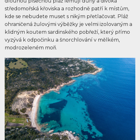
dlouhou písečnou pláž lemují duny a divoká
středomořská křoviska a rozhodně patří k místům,
kde se nebudete muset s nikým přetlačovat. Pláž
ohraničená žulovými výběžky je velmi izolovaným a
klidným koutem sardinského pobřeží, který přímo
vyzývá k odpočinku a šnorchlování v mělkém,
modrozeleném moři.