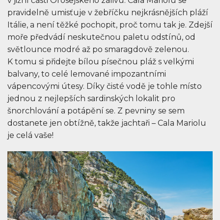
v jižní části Orosejského zálivu. Cala Mariolu se
pravidelně umisťuje v žebříčku nejkrásnějších pláží
Itálie, a není těžké pochopit, proč tomu tak je. Zdejší
moře předvádí neskutečnou paletu odstínů, od
světlounce modré až po smaragdově zelenou.
K tomu si přidejte bílou písečnou pláž s velkými
balvany, to celé lemované impozantními
vápencovými útesy. Díky čisté vodě je tohle místo
jednou z nejlepších sardinských lokalit pro
šnorchlování a potápění se. Z pevniny se sem
dostanete jen obtížně, takže jachtaři – Cala Mariolu
je celá vaše!