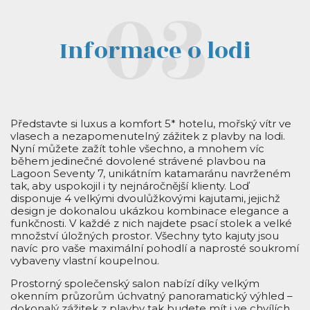
Informace o lodi
Představte si luxus a komfort 5* hotelu, mořský vítr ve
vlasech a nezapomenutelný zážitek z plavby na lodi.
Nyní můžete zažít tohle všechno, a mnohem víc
během jedinečné dovolené strávené plavbou na
Lagoon Seventy 7, unikátním katamaránu navrženém
tak, aby uspokojil i ty nejnáročnější klienty. Loď
disponuje 4 velkými dvoulůžkovými kajutami, jejichž
design je dokonalou ukázkou kombinace elegance a
funkčnosti. V každé z nich najdete psací stolek a velké
množství úložných prostor. Všechny tyto kajuty jsou
navíc pro vaše maximální pohodlí a naprosté soukromí
vybaveny vlastní koupelnou.
Prostorný společenský salon nabízí díky velkým
okenním průzorům úchvatný panoramatický výhled
–
dokonalý zážitek z plavby tak budete mít i ve chvílích,