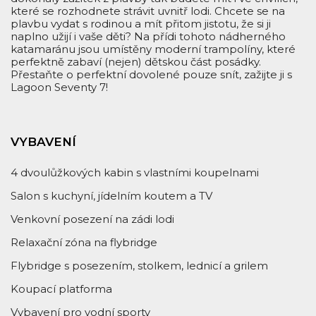
které se rozhodnete strávit uvnitř lodi. Chcete se na
plavbu vydat s rodinou a mít přitom jistotu, že si ji
naplno užijí i vaše děti? Na přídi tohoto nádherného
katamaránu jsou umístěny moderní trampolíny, které
perfektně zabaví (nejen) dětskou část posádky.
Přestaňte o perfektní dovolené pouze snít, zažijte ji s
Lagoon Seventy 7!
VYBAVENÍ
4 dvoulůžkových kabin s vlastními koupelnami
Salon s kuchyní, jídelním koutem a TV
Venkovní posezení na zádi lodi
Relaxační zóna na flybridge
Flybridge s posezením, stolkem, lednicí a grilem
Koupací platforma
Vybavení pro vodní sporty